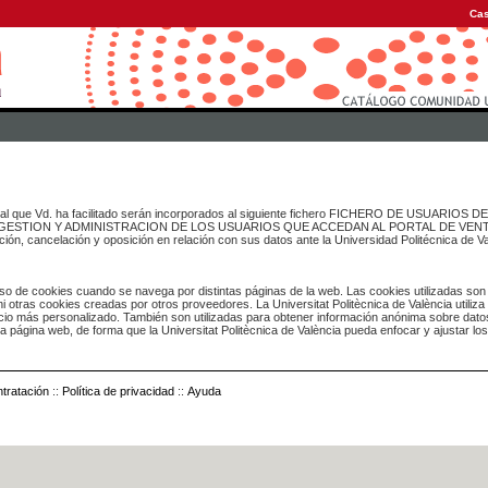
Cas
onal que Vd. ha facilitado serán incorporados al siguiente fichero FICHERO DE USUARIOS
inado a GESTION Y ADMINISTRACION DE LOS USUARIOS QUE ACCEDAN AL PORTAL DE VE
ación, cancelación y oposición en relación con sus datos ante la Universidad Politécnica de V
o de cookies cuando se navega por distintas páginas de la web. Las cookies utilizadas son
i otras cookies creadas por otros proveedores. La Universitat Politècnica de València utiliza
icio más personalizado. También son utilizadas para obtener información anónima sobre dato
ia página web, de forma que la Universitat Politècnica de València pueda enfocar y ajustar lo
tratación
::
Política de privacidad
::
Ayuda