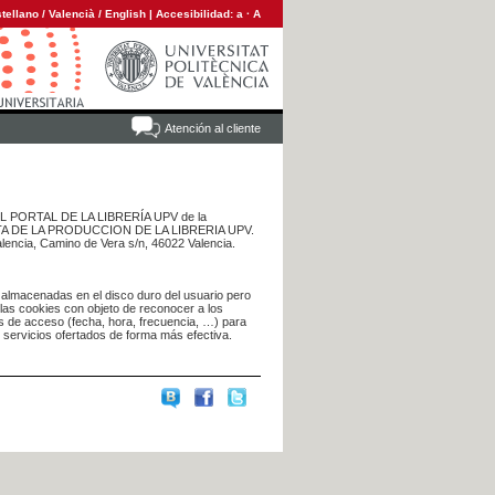
tellano
/
Valencià
/
English
|
Accesibilidad:
a
·
A
Atención al cliente
 DEL PORTAL DE LA LIBRERÍA UPV de la
NTA DE LA PRODUCCION DE LA LIBRERIA UPV.
alencia, Camino de Vera s/n, 46022 Valencia.
 almacenadas en el disco duro del usuario pero
 las cookies con objeto de reconocer a los
s de acceso (fecha, hora, frecuencia, …) para
s servicios ofertados de forma más efectiva.