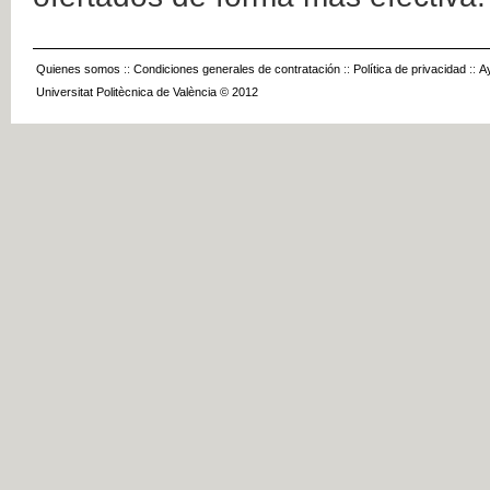
Quienes somos
::
Condiciones generales de contratación
::
Política de privacidad
::
A
Universitat Politècnica de València © 2012