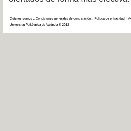
Quienes somos
::
Condiciones generales de contratación
::
Política de privacidad
::
A
Universitat Politècnica de València © 2012