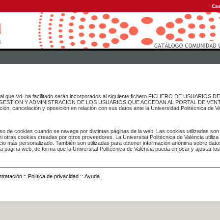
Cas
onal que Vd. ha facilitado serán incorporados al siguiente fichero FICHERO DE USUARIOS
inado a GESTION Y ADMINISTRACION DE LOS USUARIOS QUE ACCEDAN AL PORTAL DE VE
ación, cancelación y oposición en relación con sus datos ante la Universidad Politécnica de V
o de cookies cuando se navega por distintas páginas de la web. Las cookies utilizadas son
i otras cookies creadas por otros proveedores. La Universitat Politècnica de València utiliza
icio más personalizado. También son utilizadas para obtener información anónima sobre dato
ia página web, de forma que la Universitat Politècnica de València pueda enfocar y ajustar lo
tratación
::
Política de privacidad
::
Ayuda