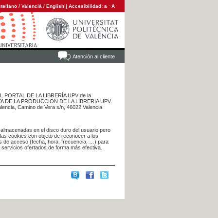
tellano
/
Valencià
/
English
|
Accesibilidad:
a
·
A
Atención al cliente
 DEL PORTAL DE LA LIBRERÍA UPV de la
NTA DE LA PRODUCCION DE LA LIBRERIA UPV.
alencia, Camino de Vera s/n, 46022 Valencia.
 almacenadas en el disco duro del usuario pero
 las cookies con objeto de reconocer a los
s de acceso (fecha, hora, frecuencia, …) para
s servicios ofertados de forma más efectiva.