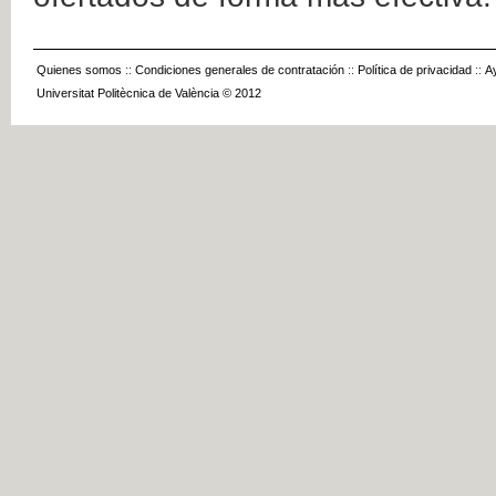
Quienes somos
::
Condiciones generales de contratación
::
Política de privacidad
::
A
Universitat Politècnica de València © 2012