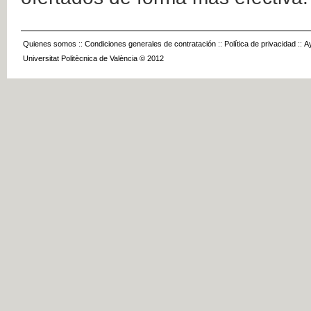
Quienes somos
::
Condiciones generales de contratación
::
Política de privacidad
::
A
Universitat Politècnica de València © 2012