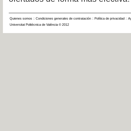
Quienes somos
::
Condiciones generales de contratación
::
Política de privacidad
::
A
Universitat Politècnica de València © 2012