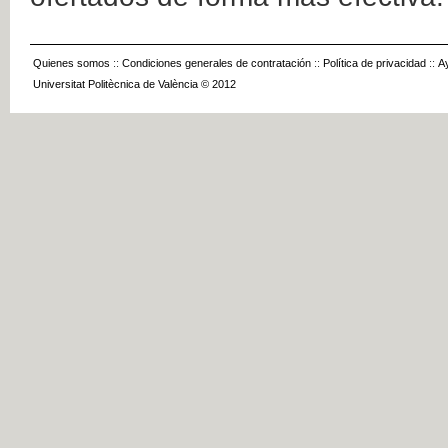
Quienes somos
::
Condiciones generales de contratación
::
Política de privacidad
::
A
Universitat Politècnica de València © 2012