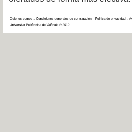
Quienes somos
::
Condiciones generales de contratación
::
Política de privacidad
::
A
Universitat Politècnica de València © 2012