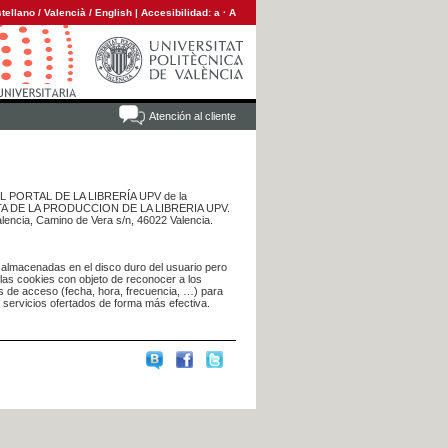
tellano
/
Valencià
/
English
|
Accesibilidad:
a
·
A
Atención al cliente
 DEL PORTAL DE LA LIBRERÍA UPV de la
NTA DE LA PRODUCCION DE LA LIBRERIA UPV.
alencia, Camino de Vera s/n, 46022 Valencia.
 almacenadas en el disco duro del usuario pero
 las cookies con objeto de reconocer a los
s de acceso (fecha, hora, frecuencia, …) para
s servicios ofertados de forma más efectiva.