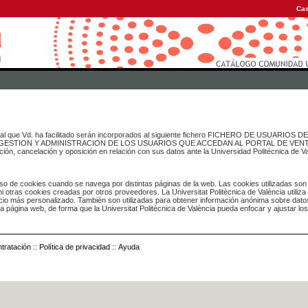
Cas
onal que Vd. ha facilitado serán incorporados al siguiente fichero FICHERO DE USUARIOS
inado a GESTION Y ADMINISTRACION DE LOS USUARIOS QUE ACCEDAN AL PORTAL DE VE
ación, cancelación y oposición en relación con sus datos ante la Universidad Politécnica de V
o de cookies cuando se navega por distintas páginas de la web. Las cookies utilizadas son
i otras cookies creadas por otros proveedores. La Universitat Politècnica de València utiliza
icio más personalizado. También son utilizadas para obtener información anónima sobre dato
ia página web, de forma que la Universitat Politècnica de València pueda enfocar y ajustar lo
tratación
::
Política de privacidad
::
Ayuda