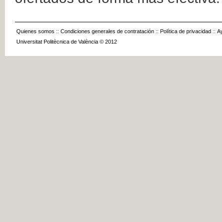
Quienes somos
::
Condiciones generales de contratación
::
Política de privacidad
::
A
Universitat Politècnica de València © 2012