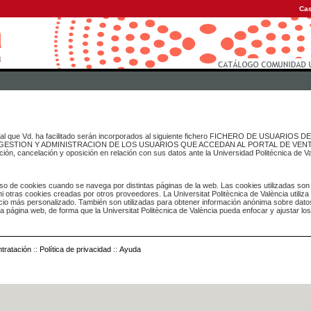
Cas
onal que Vd. ha facilitado serán incorporados al siguiente fichero FICHERO DE USUARIOS
inado a GESTION Y ADMINISTRACION DE LOS USUARIOS QUE ACCEDAN AL PORTAL DE VE
ación, cancelación y oposición en relación con sus datos ante la Universidad Politécnica de V
o de cookies cuando se navega por distintas páginas de la web. Las cookies utilizadas son
i otras cookies creadas por otros proveedores. La Universitat Politècnica de València utiliza
icio más personalizado. También son utilizadas para obtener información anónima sobre dato
ia página web, de forma que la Universitat Politècnica de València pueda enfocar y ajustar lo
tratación
::
Política de privacidad
::
Ayuda