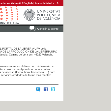
tellano
/
Valencià
/
English
|
Accesibilidad:
a
·
A
Atención al cliente
 DEL PORTAL DE LA LIBRERÍA UPV de la
NTA DE LA PRODUCCION DE LA LIBRERIA UPV.
alencia, Camino de Vera s/n, 46022 Valencia.
 almacenadas en el disco duro del usuario pero
 las cookies con objeto de reconocer a los
s de acceso (fecha, hora, frecuencia, …) para
s servicios ofertados de forma más efectiva.