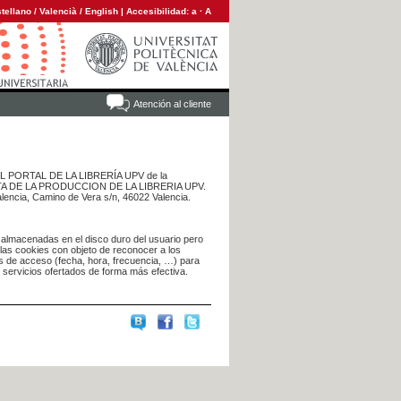
tellano
/
Valencià
/
English
|
Accesibilidad:
a
·
A
Atención al cliente
 DEL PORTAL DE LA LIBRERÍA UPV de la
NTA DE LA PRODUCCION DE LA LIBRERIA UPV.
alencia, Camino de Vera s/n, 46022 Valencia.
 almacenadas en el disco duro del usuario pero
 las cookies con objeto de reconocer a los
s de acceso (fecha, hora, frecuencia, …) para
s servicios ofertados de forma más efectiva.