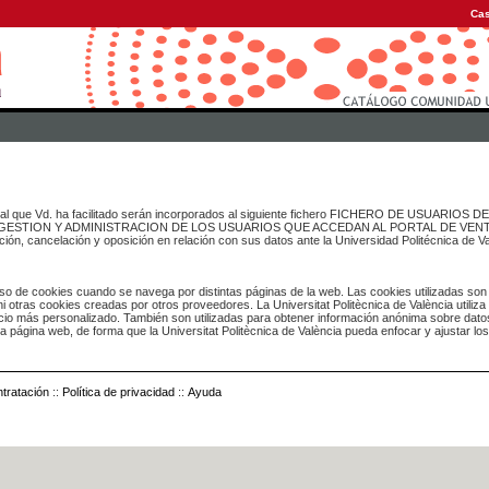
Cas
onal que Vd. ha facilitado serán incorporados al siguiente fichero FICHERO DE USUARIOS
inado a GESTION Y ADMINISTRACION DE LOS USUARIOS QUE ACCEDAN AL PORTAL DE VE
ación, cancelación y oposición en relación con sus datos ante la Universidad Politécnica de V
o de cookies cuando se navega por distintas páginas de la web. Las cookies utilizadas son
i otras cookies creadas por otros proveedores. La Universitat Politècnica de València utiliza
icio más personalizado. También son utilizadas para obtener información anónima sobre dato
ia página web, de forma que la Universitat Politècnica de València pueda enfocar y ajustar lo
tratación
::
Política de privacidad
::
Ayuda