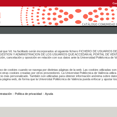
Cas
onal que Vd. ha facilitado serán incorporados al siguiente fichero FICHERO DE USUARIOS
inado a GESTION Y ADMINISTRACION DE LOS USUARIOS QUE ACCEDAN AL PORTAL DE VE
ación, cancelación y oposición en relación con sus datos ante la Universidad Politécnica de V
o de cookies cuando se navega por distintas páginas de la web. Las cookies utilizadas son
i otras cookies creadas por otros proveedores. La Universitat Politècnica de València utiliza
icio más personalizado. También son utilizadas para obtener información anónima sobre dato
ia página web, de forma que la Universitat Politècnica de València pueda enfocar y ajustar lo
tratación
::
Política de privacidad
::
Ayuda