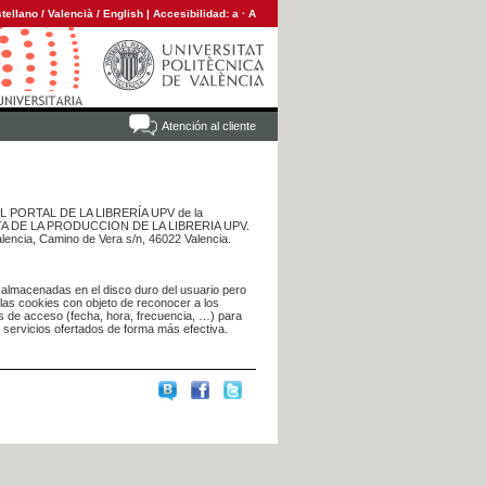
tellano
/
Valencià
/
English
|
Accesibilidad:
a
·
A
Atención al cliente
 DEL PORTAL DE LA LIBRERÍA UPV de la
NTA DE LA PRODUCCION DE LA LIBRERIA UPV.
alencia, Camino de Vera s/n, 46022 Valencia.
 almacenadas en el disco duro del usuario pero
 las cookies con objeto de reconocer a los
s de acceso (fecha, hora, frecuencia, …) para
s servicios ofertados de forma más efectiva.