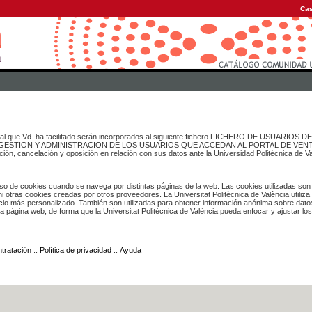
Cas
onal que Vd. ha facilitado serán incorporados al siguiente fichero FICHERO DE USUARIOS
inado a GESTION Y ADMINISTRACION DE LOS USUARIOS QUE ACCEDAN AL PORTAL DE VE
ación, cancelación y oposición en relación con sus datos ante la Universidad Politécnica de V
o de cookies cuando se navega por distintas páginas de la web. Las cookies utilizadas son
i otras cookies creadas por otros proveedores. La Universitat Politècnica de València utiliza
icio más personalizado. También son utilizadas para obtener información anónima sobre dato
ia página web, de forma que la Universitat Politècnica de València pueda enfocar y ajustar lo
tratación
::
Política de privacidad
::
Ayuda