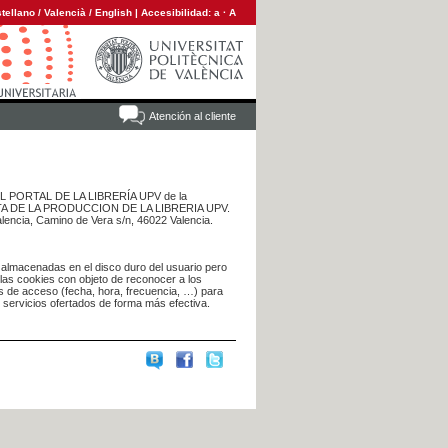
tellano
/
Valencià
/
English
|
Accesibilidad:
a
·
A
Atención al cliente
 DEL PORTAL DE LA LIBRERÍA UPV de la
NTA DE LA PRODUCCION DE LA LIBRERIA UPV.
alencia, Camino de Vera s/n, 46022 Valencia.
 almacenadas en el disco duro del usuario pero
 las cookies con objeto de reconocer a los
s de acceso (fecha, hora, frecuencia, …) para
s servicios ofertados de forma más efectiva.