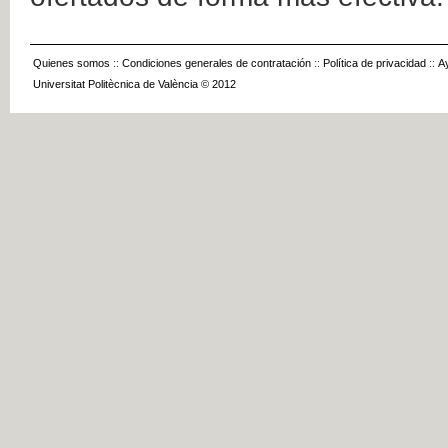
Quienes somos
::
Condiciones generales de contratación
::
Política de privacidad
::
A
Universitat Politècnica de València © 2012