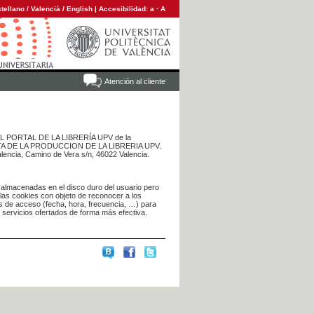
tellano
/
Valencià
/
English
|
Accesibilidad:
a
·
A
Atención al cliente
 DEL PORTAL DE LA LIBRERÍA UPV de la
NTA DE LA PRODUCCION DE LA LIBRERIA UPV.
alencia, Camino de Vera s/n, 46022 Valencia.
 almacenadas en el disco duro del usuario pero
 las cookies con objeto de reconocer a los
s de acceso (fecha, hora, frecuencia, …) para
s servicios ofertados de forma más efectiva.