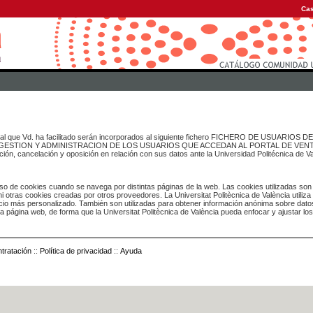
Cas
onal que Vd. ha facilitado serán incorporados al siguiente fichero FICHERO DE USUARIOS
inado a GESTION Y ADMINISTRACION DE LOS USUARIOS QUE ACCEDAN AL PORTAL DE VE
ación, cancelación y oposición en relación con sus datos ante la Universidad Politécnica de V
o de cookies cuando se navega por distintas páginas de la web. Las cookies utilizadas son
i otras cookies creadas por otros proveedores. La Universitat Politècnica de València utiliza
icio más personalizado. También son utilizadas para obtener información anónima sobre dato
ia página web, de forma que la Universitat Politècnica de València pueda enfocar y ajustar lo
tratación
::
Política de privacidad
::
Ayuda