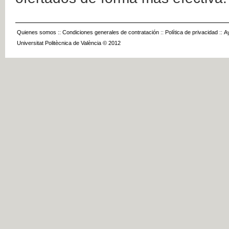
Quienes somos
::
Condiciones generales de contratación
::
Política de privacidad
::
A
Universitat Politècnica de València © 2012