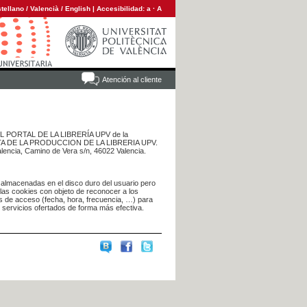
tellano
/
Valencià
/
English
|
Accesibilidad:
a
·
A
Atención al cliente
 DEL PORTAL DE LA LIBRERÍA UPV de la
NTA DE LA PRODUCCION DE LA LIBRERIA UPV.
alencia, Camino de Vera s/n, 46022 Valencia.
 almacenadas en el disco duro del usuario pero
 las cookies con objeto de reconocer a los
s de acceso (fecha, hora, frecuencia, …) para
s servicios ofertados de forma más efectiva.