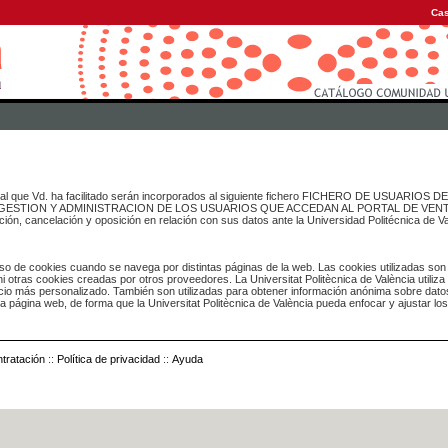
Cas
onal que Vd. ha facilitado serán incorporados al siguiente fichero FICHERO DE USUARIOS
inado a GESTION Y ADMINISTRACION DE LOS USUARIOS QUE ACCEDAN AL PORTAL DE VE
ación, cancelación y oposición en relación con sus datos ante la Universidad Politécnica de V
o de cookies cuando se navega por distintas páginas de la web. Las cookies utilizadas son
i otras cookies creadas por otros proveedores. La Universitat Politècnica de València utiliza
icio más personalizado. También son utilizadas para obtener información anónima sobre dato
ia página web, de forma que la Universitat Politècnica de València pueda enfocar y ajustar lo
tratación
::
Política de privacidad
::
Ayuda