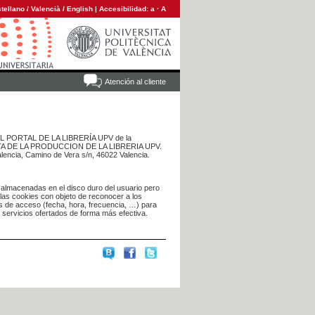
tellano
/
Valencià
/
English
|
Accesibilidad:
a
·
A
Atención al cliente
 DEL PORTAL DE LA LIBRERÍA UPV de la
NTA DE LA PRODUCCION DE LA LIBRERIA UPV.
alencia, Camino de Vera s/n, 46022 Valencia.
 almacenadas en el disco duro del usuario pero
 las cookies con objeto de reconocer a los
s de acceso (fecha, hora, frecuencia, …) para
s servicios ofertados de forma más efectiva.