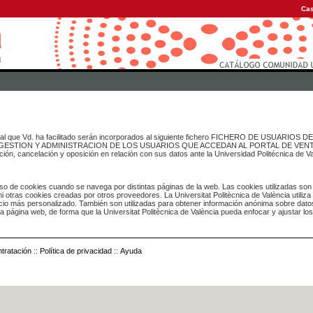
Cas
onal que Vd. ha facilitado serán incorporados al siguiente fichero FICHERO DE USUARIOS
inado a GESTION Y ADMINISTRACION DE LOS USUARIOS QUE ACCEDAN AL PORTAL DE VE
ación, cancelación y oposición en relación con sus datos ante la Universidad Politécnica de V
o de cookies cuando se navega por distintas páginas de la web. Las cookies utilizadas son
i otras cookies creadas por otros proveedores. La Universitat Politècnica de València utiliza
icio más personalizado. También son utilizadas para obtener información anónima sobre dato
ia página web, de forma que la Universitat Politècnica de València pueda enfocar y ajustar lo
tratación
::
Política de privacidad
::
Ayuda