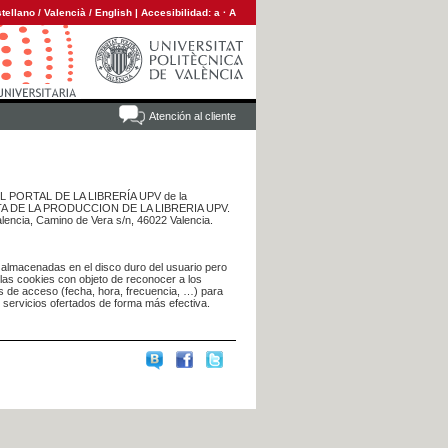
tellano
/
Valencià
/
English
|
Accesibilidad:
a
·
A
Atención al cliente
 DEL PORTAL DE LA LIBRERÍA UPV de la
NTA DE LA PRODUCCION DE LA LIBRERIA UPV.
alencia, Camino de Vera s/n, 46022 Valencia.
 almacenadas en el disco duro del usuario pero
 las cookies con objeto de reconocer a los
s de acceso (fecha, hora, frecuencia, …) para
s servicios ofertados de forma más efectiva.