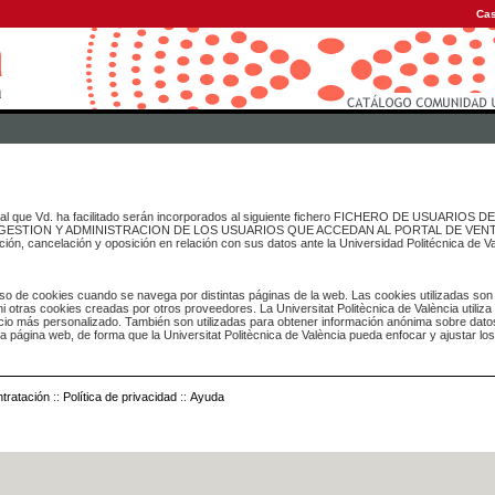
Cas
onal que Vd. ha facilitado serán incorporados al siguiente fichero FICHERO DE USUARIOS
inado a GESTION Y ADMINISTRACION DE LOS USUARIOS QUE ACCEDAN AL PORTAL DE VE
ación, cancelación y oposición en relación con sus datos ante la Universidad Politécnica de V
o de cookies cuando se navega por distintas páginas de la web. Las cookies utilizadas son
i otras cookies creadas por otros proveedores. La Universitat Politècnica de València utiliza
icio más personalizado. También son utilizadas para obtener información anónima sobre dato
ia página web, de forma que la Universitat Politècnica de València pueda enfocar y ajustar lo
tratación
::
Política de privacidad
::
Ayuda