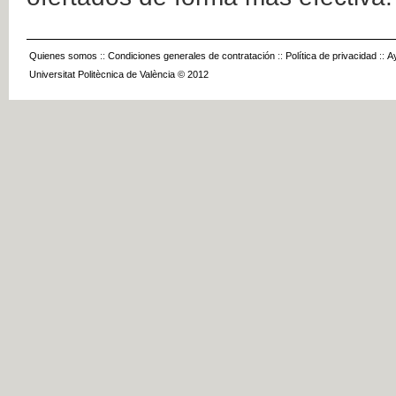
Quienes somos
::
Condiciones generales de contratación
::
Política de privacidad
::
A
Universitat Politècnica de València © 2012