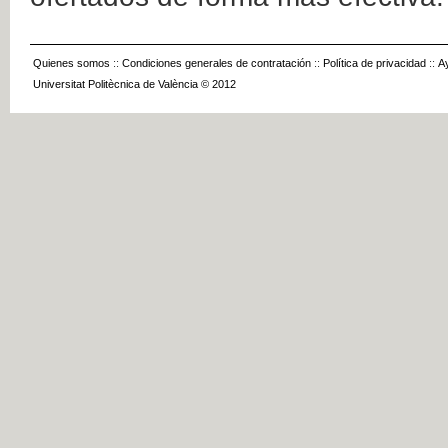
Quienes somos
::
Condiciones generales de contratación
::
Política de privacidad
::
A
Universitat Politècnica de València © 2012