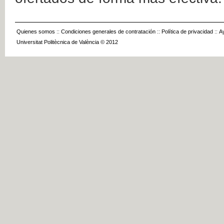
Quienes somos
::
Condiciones generales de contratación
::
Política de privacidad
::
A
Universitat Politècnica de València © 2012