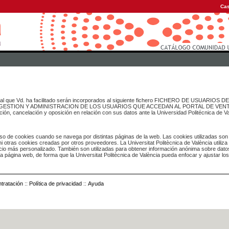
Cas
onal que Vd. ha facilitado serán incorporados al siguiente fichero FICHERO DE USUARIOS
inado a GESTION Y ADMINISTRACION DE LOS USUARIOS QUE ACCEDAN AL PORTAL DE VE
ación, cancelación y oposición en relación con sus datos ante la Universidad Politécnica de V
o de cookies cuando se navega por distintas páginas de la web. Las cookies utilizadas son
i otras cookies creadas por otros proveedores. La Universitat Politècnica de València utiliza
icio más personalizado. También son utilizadas para obtener información anónima sobre dato
ia página web, de forma que la Universitat Politècnica de València pueda enfocar y ajustar lo
tratación
::
Política de privacidad
::
Ayuda