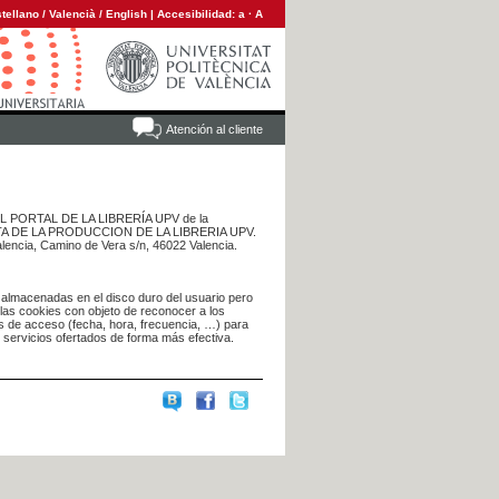
tellano
/
Valencià
/
English
|
Accesibilidad:
a
·
A
Atención al cliente
 DEL PORTAL DE LA LIBRERÍA UPV de la
NTA DE LA PRODUCCION DE LA LIBRERIA UPV.
alencia, Camino de Vera s/n, 46022 Valencia.
 almacenadas en el disco duro del usuario pero
 las cookies con objeto de reconocer a los
s de acceso (fecha, hora, frecuencia, …) para
s servicios ofertados de forma más efectiva.