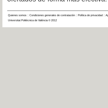
Quienes somos
::
Condiciones generales de contratación
::
Política de privacidad
::
A
Universitat Politècnica de València © 2012