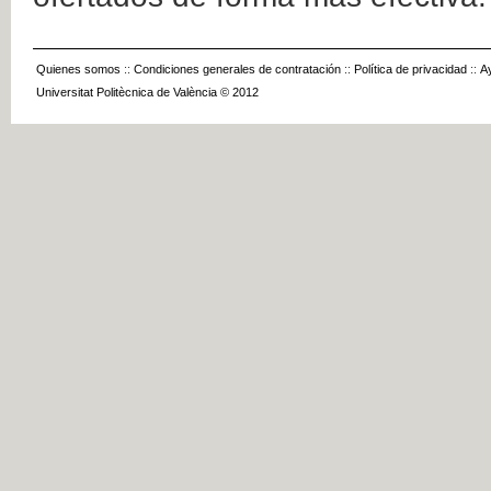
Quienes somos
::
Condiciones generales de contratación
::
Política de privacidad
::
A
Universitat Politècnica de València © 2012