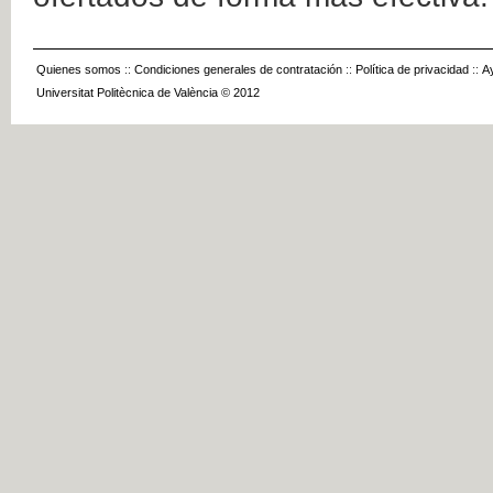
Quienes somos
::
Condiciones generales de contratación
::
Política de privacidad
::
A
Universitat Politècnica de València © 2012