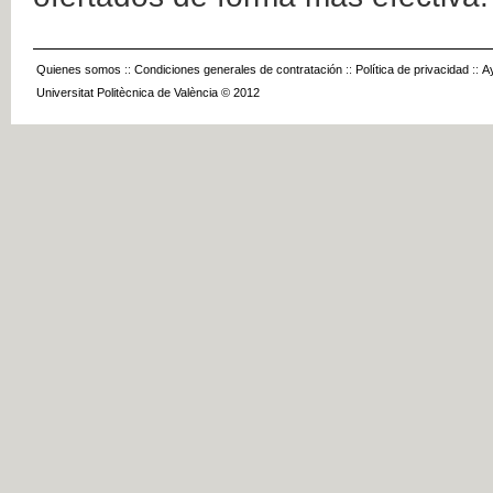
Quienes somos
::
Condiciones generales de contratación
::
Política de privacidad
::
A
Universitat Politècnica de València © 2012