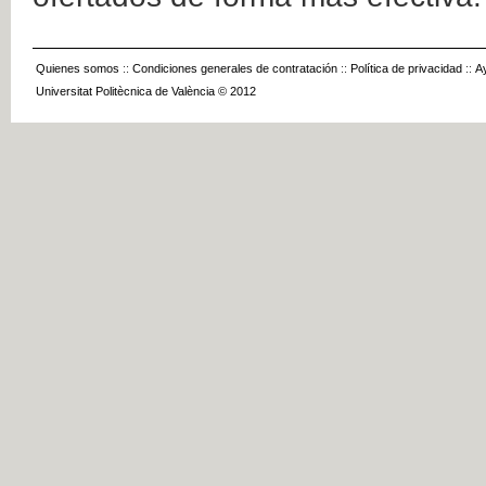
Quienes somos
::
Condiciones generales de contratación
::
Política de privacidad
::
A
Universitat Politècnica de València © 2012