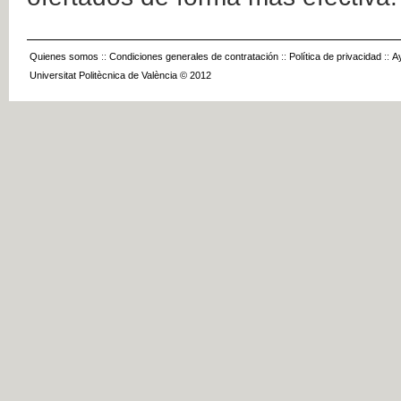
Quienes somos
::
Condiciones generales de contratación
::
Política de privacidad
::
A
Universitat Politècnica de València © 2012