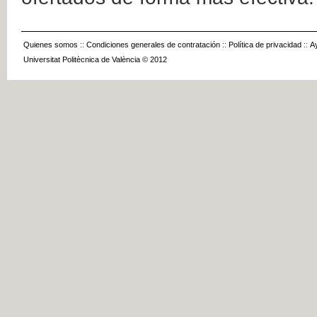
Quienes somos
::
Condiciones generales de contratación
::
Política de privacidad
::
A
Universitat Politècnica de València © 2012