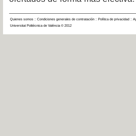
Quienes somos
::
Condiciones generales de contratación
::
Política de privacidad
::
A
Universitat Politècnica de València © 2012