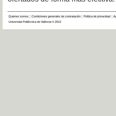
Quienes somos
::
Condiciones generales de contratación
::
Política de privacidad
::
A
Universitat Politècnica de València © 2012