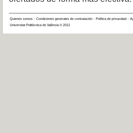
Quienes somos
::
Condiciones generales de contratación
::
Política de privacidad
::
A
Universitat Politècnica de València © 2012