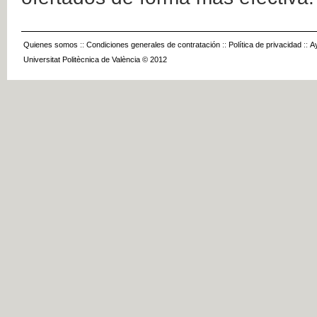
Quienes somos
::
Condiciones generales de contratación
::
Política de privacidad
::
A
Universitat Politècnica de València © 2012