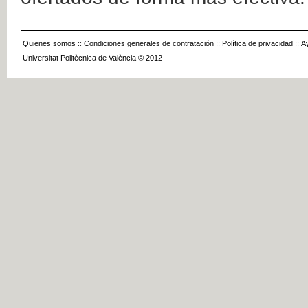
Quienes somos
::
Condiciones generales de contratación
::
Política de privacidad
::
A
Universitat Politècnica de València © 2012