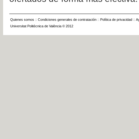
Quienes somos
::
Condiciones generales de contratación
::
Política de privacidad
::
A
Universitat Politècnica de València © 2012