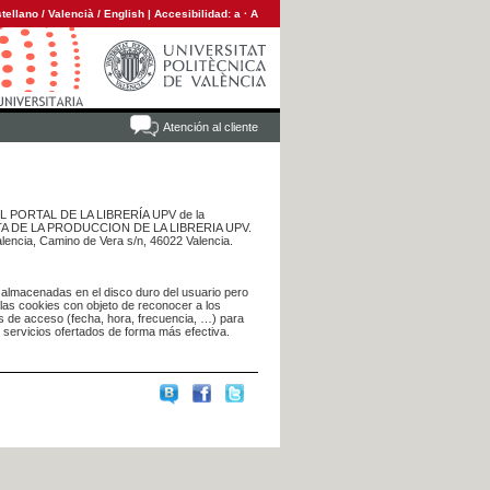
tellano
/
Valencià
/
English
|
Accesibilidad:
a
·
A
Atención al cliente
 DEL PORTAL DE LA LIBRERÍA UPV de la
NTA DE LA PRODUCCION DE LA LIBRERIA UPV.
alencia, Camino de Vera s/n, 46022 Valencia.
 almacenadas en el disco duro del usuario pero
 las cookies con objeto de reconocer a los
s de acceso (fecha, hora, frecuencia, …) para
s servicios ofertados de forma más efectiva.