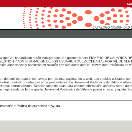
Cas
onal que Vd. ha facilitado serán incorporados al siguiente fichero FICHERO DE USUARIOS
inado a GESTION Y ADMINISTRACION DE LOS USUARIOS QUE ACCEDAN AL PORTAL DE VE
ación, cancelación y oposición en relación con sus datos ante la Universidad Politécnica de V
o de cookies cuando se navega por distintas páginas de la web. Las cookies utilizadas son
i otras cookies creadas por otros proveedores. La Universitat Politècnica de València utiliza
icio más personalizado. También son utilizadas para obtener información anónima sobre dato
ia página web, de forma que la Universitat Politècnica de València pueda enfocar y ajustar lo
tratación
::
Política de privacidad
::
Ayuda