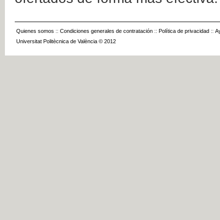
Quienes somos
::
Condiciones generales de contratación
::
Política de privacidad
::
A
Universitat Politècnica de València © 2012