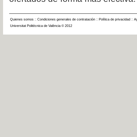
Quienes somos
::
Condiciones generales de contratación
::
Política de privacidad
::
A
Universitat Politècnica de València © 2012