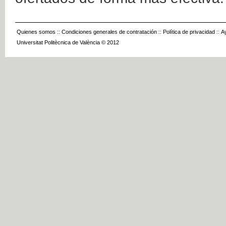
Quienes somos
::
Condiciones generales de contratación
::
Política de privacidad
::
A
Universitat Politècnica de València © 2012