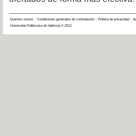
Quienes somos
::
Condiciones generales de contratación
::
Política de privacidad
::
A
Universitat Politècnica de València © 2012