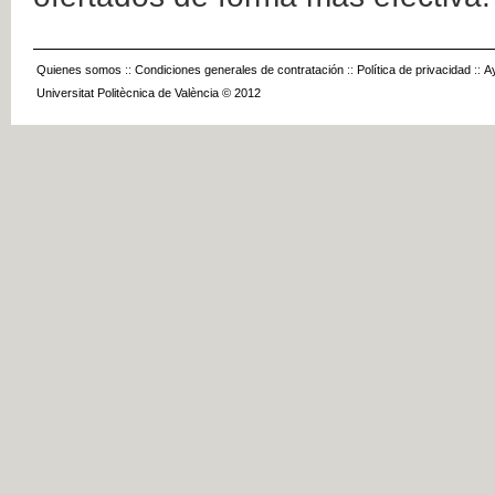
Quienes somos
::
Condiciones generales de contratación
::
Política de privacidad
::
A
Universitat Politècnica de València © 2012