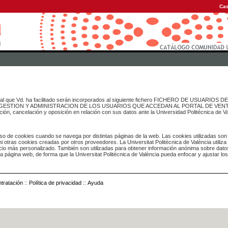
Cas
onal que Vd. ha facilitado serán incorporados al siguiente fichero FICHERO DE USUARIOS
inado a GESTION Y ADMINISTRACION DE LOS USUARIOS QUE ACCEDAN AL PORTAL DE VE
ación, cancelación y oposición en relación con sus datos ante la Universidad Politécnica de V
o de cookies cuando se navega por distintas páginas de la web. Las cookies utilizadas son
i otras cookies creadas por otros proveedores. La Universitat Politècnica de València utiliza
icio más personalizado. También son utilizadas para obtener información anónima sobre dato
ia página web, de forma que la Universitat Politècnica de València pueda enfocar y ajustar lo
tratación
::
Política de privacidad
::
Ayuda