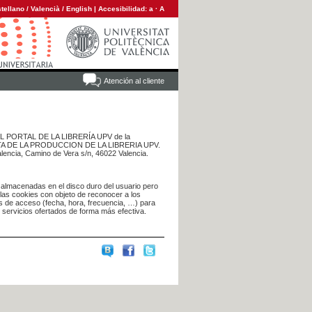
tellano
/
Valencià
/
English
|
Accesibilidad:
a
·
A
Atención al cliente
 DEL PORTAL DE LA LIBRERÍA UPV de la
NTA DE LA PRODUCCION DE LA LIBRERIA UPV.
alencia, Camino de Vera s/n, 46022 Valencia.
 almacenadas en el disco duro del usuario pero
 las cookies con objeto de reconocer a los
s de acceso (fecha, hora, frecuencia, …) para
s servicios ofertados de forma más efectiva.