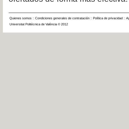
Quienes somos
::
Condiciones generales de contratación
::
Política de privacidad
::
A
Universitat Politècnica de València © 2012