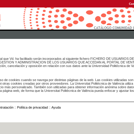
Cas
onal que Vd. ha facilitado serán incorporados al siguiente fichero FICHERO DE USUARIOS
inado a GESTION Y ADMINISTRACION DE LOS USUARIOS QUE ACCEDAN AL PORTAL DE VE
ación, cancelación y oposición en relación con sus datos ante la Universidad Politécnica de V
o de cookies cuando se navega por distintas páginas de la web. Las cookies utilizadas son
i otras cookies creadas por otros proveedores. La Universitat Politècnica de València utiliza
icio más personalizado. También son utilizadas para obtener información anónima sobre dato
ia página web, de forma que la Universitat Politècnica de València pueda enfocar y ajustar lo
tratación
::
Política de privacidad
::
Ayuda