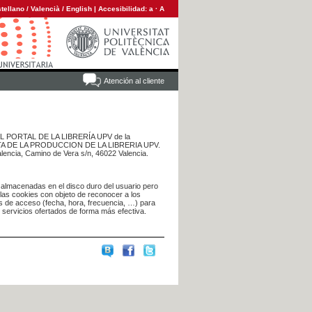
tellano
/
Valencià
/
English
|
Accesibilidad:
a
·
A
Atención al cliente
 DEL PORTAL DE LA LIBRERÍA UPV de la
NTA DE LA PRODUCCION DE LA LIBRERIA UPV.
alencia, Camino de Vera s/n, 46022 Valencia.
 almacenadas en el disco duro del usuario pero
 las cookies con objeto de reconocer a los
s de acceso (fecha, hora, frecuencia, …) para
s servicios ofertados de forma más efectiva.