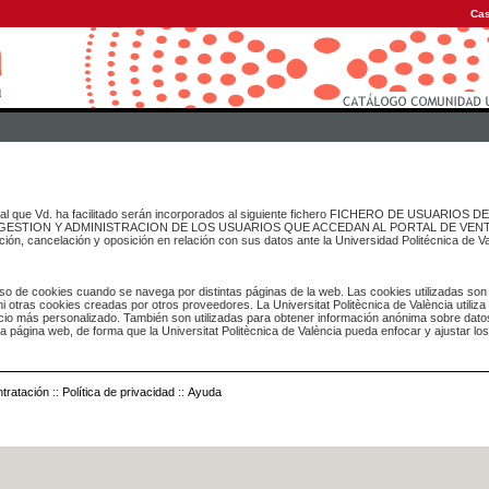
Cas
onal que Vd. ha facilitado serán incorporados al siguiente fichero FICHERO DE USUARIOS
inado a GESTION Y ADMINISTRACION DE LOS USUARIOS QUE ACCEDAN AL PORTAL DE VE
ación, cancelación y oposición en relación con sus datos ante la Universidad Politécnica de V
o de cookies cuando se navega por distintas páginas de la web. Las cookies utilizadas son
i otras cookies creadas por otros proveedores. La Universitat Politècnica de València utiliza
icio más personalizado. También son utilizadas para obtener información anónima sobre dato
ia página web, de forma que la Universitat Politècnica de València pueda enfocar y ajustar lo
tratación
::
Política de privacidad
::
Ayuda