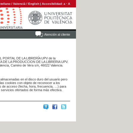
tellano
/
Valencià
/
English
|
Accesibilidad:
a
·
A
Atención al cliente
 DEL PORTAL DE LA LIBRERÍA UPV de la
NTA DE LA PRODUCCION DE LA LIBRERIA UPV.
alencia, Camino de Vera s/n, 46022 Valencia.
 almacenadas en el disco duro del usuario pero
 las cookies con objeto de reconocer a los
s de acceso (fecha, hora, frecuencia, …) para
s servicios ofertados de forma más efectiva.