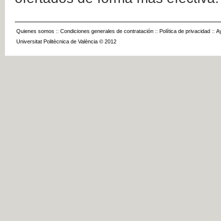
Quienes somos
::
Condiciones generales de contratación
::
Política de privacidad
::
A
Universitat Politècnica de València © 2012