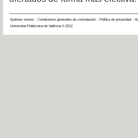
Quienes somos
::
Condiciones generales de contratación
::
Política de privacidad
::
A
Universitat Politècnica de València © 2012